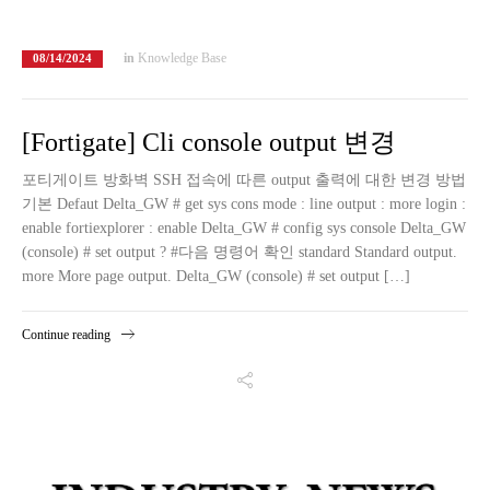
in
Knowledge Base
08/14/2024
[Fortigate] Cli console output 변경
포티게이트 방화벽 SSH 접속에 따른 output 출력에 대한 변경 방법
기본 Defaut Delta_GW # get sys cons mode : line output : more login :
enable fortiexplorer : enable Delta_GW # config sys console Delta_GW
(console) # set output ? #다음 명령어 확인 standard Standard output.
more More page output. Delta_GW (console) # set output […]
Continue reading