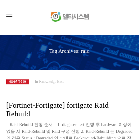
Tag Archives: raid
in
Knowledge Base
08/05/2019
[Fortinet-Fortigate] fortigate Raid
Rebuild
– Raid-Rebuild 진행 순서 – 1. diagnose test 진행 후 hardware 이상이
없을 시 Raid-Rebuild 및 Raid 구성 진행 2. Raid-Rebuild 는 Degraded
의 경우 Status : Degraded 인 상태로 Background-Rebuilding 으로 작