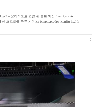
rt ge1,ge2 – 물리적으로 연결 된 포트 지정 (config-port-
-check 대상 프로토콜 종류 지정(ex icmp,tcp,udp) (config-health-