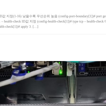
oundary ID값 지정(1-16) 낮을수록 우선순위 높음 (config-port-boundary[1])# po
k 1 – health-check ID값 지정 (config-health-check[1])# type tcp – health
h-check[1])# apply 3. […]