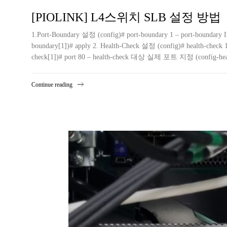
[PIOLINK] L4스위치 SLB 설정 방법
1.Port-Boundary 설정 (config)# port-boundary 1 – port-b
boundary[1])# apply 2. Health-Check 설정 (config)# health-chec
check[1])# port 80 – health-check 대상 실제 포트 지정 (config-healt
Continue reading