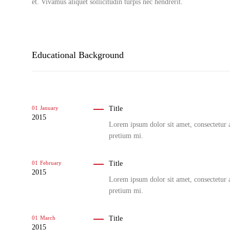
et. Vivamus aliquet sollicitudin turpis nec hendrerit.
Educational Background
Title
01
January
2015
Lorem ipsum dolor sit amet, consectetur ad
pretium mi.
Title
01
February
2015
Lorem ipsum dolor sit amet, consectetur ad
pretium mi.
Title
01
March
2015