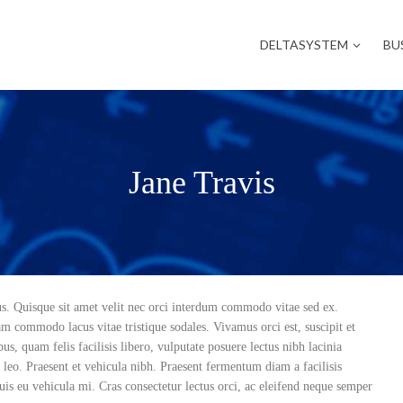
DELTASYSTEM
BU
Jane Travis
urus. Quisque sit amet velit nec orci interdum commodo vitae sed ex.
am commodo lacus vitae tristique sodales. Vivamus orci est, suscipit et
bus, quam felis facilisis libero, vulputate posuere lectus nibh lacinia
e leo. Praesent et vehicula nibh. Praesent fermentum diam a facilisis
uis eu vehicula mi. Cras consectetur lectus orci, ac eleifend neque semper