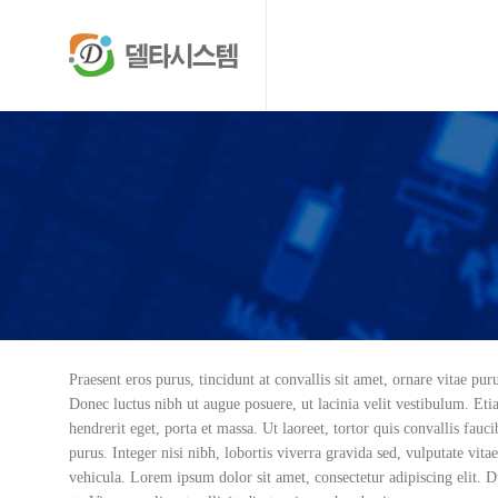
Praesent eros purus, tincidunt at convallis sit amet, ornare vitae p
Donec luctus nibh ut augue posuere, ut lacinia velit vestibulum. Eti
hendrerit eget, porta et massa. Ut laoreet, tortor quis convallis fauci
purus. Integer nisi nibh, lobortis viverra gravida sed, vulputate vita
vehicula. Lorem ipsum dolor sit amet, consectetur adipiscing elit. D