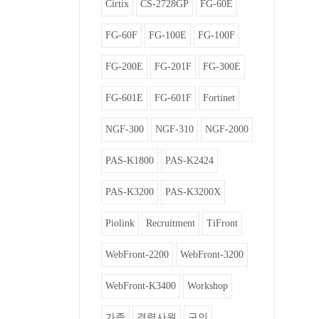
Cirtix
CS-2728GP
FG-60E
FG-60F
FG-100E
FG-100F
FG-200E
FG-201F
FG-300E
FG-601E
FG-601F
Fortinet
NGF-300
NGF-310
NGF-2000
PAS-K1800
PAS-K2424
PAS-K3200
PAS-K3200X
Piolink
Recruitment
TiFront
WebFront-2200
WebFront-3200
WebFront-K3400
Workshop
가족
경력사원
구인