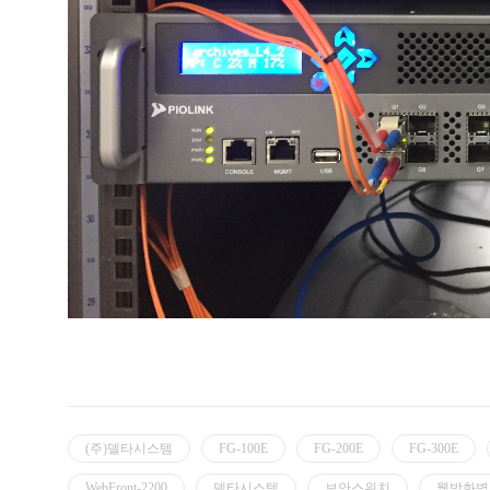
(주)델타시스템
FG-100E
FG-200E
FG-300E
WebFront-2200
델타시스템
보안스위치
웹방화벽