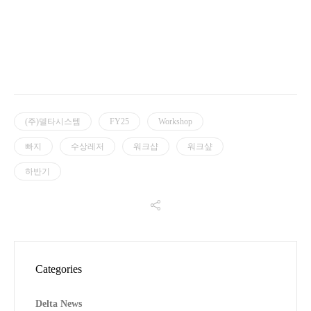
(주)델타시스템
FY25
Workshop
빠지
수상레저
워크샵
워크샾
하반기
Categories
Delta News