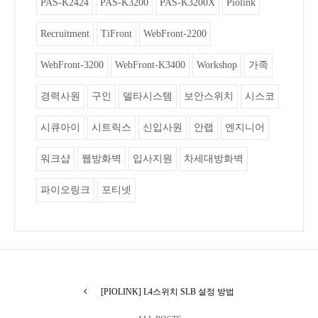
PAS-K2424
PAS-K3200
PAS-K3200X
Piolink
Recruitment
TiFront
WebFront-2200
WebFront-3200
WebFront-K3400
Workshop
가족
경력사원
구인
델타시스템
보안스위치
시스코
시큐아이
시트릭스
신입사원
안랩
엔지니어
워크샵
웹방화벽
입사지원
차세대방화벽
파이오링크
포티넷
[PIOLINK] L4스위치 SLB 설정 방법