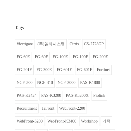
Tags
#fortigate
(주)델타시스템
Cirtix
CS-2728GP
FG-60E
FG-60F
FG-100E
FG-100F
FG-200E
FG-201F
FG-300E
FG-601E
FG-601F
Fortinet
NGF-300
NGF-310
NGF-2000
PAS-K1800
PAS-K2424
PAS-K3200
PAS-K3200X
Piolink
Recruitment
TiFront
WebFront-2200
WebFront-3200
WebFront-K3400
Workshop
가족