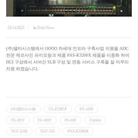
02/14/2025
in
Delta News
(주)델타시스템에서 OOOO 차세대 인프라 구축사업 지원을 ADC
전문 제조사인 파이오링크 제품 PAS-K3200X 제품을 이중화 하여
HCI 구성에서 서버간 SLB 구성 및 연동 서비스 구축을 잘 마무리
지원 하였습니다.
(주)델타시스템
CS-2728GP
FG-100F
FG-201F
FG-601F
FG-60F
Fortinet
NGF-2100
NGF-310
PAS-K3200X