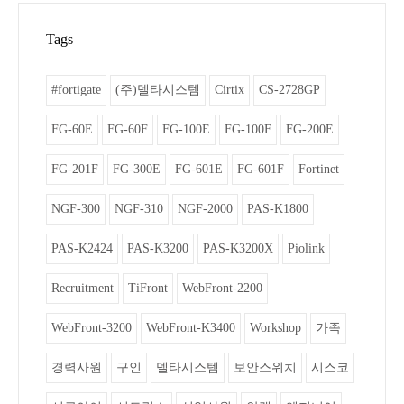
Tags
#fortigate
(주)델타시스템
Cirtix
CS-2728GP
FG-60E
FG-60F
FG-100E
FG-100F
FG-200E
FG-201F
FG-300E
FG-601E
FG-601F
Fortinet
NGF-300
NGF-310
NGF-2000
PAS-K1800
PAS-K2424
PAS-K3200
PAS-K3200X
Piolink
Recruitment
TiFront
WebFront-2200
WebFront-3200
WebFront-K3400
Workshop
가족
경력사원
구인
델타시스템
보안스위치
시스코