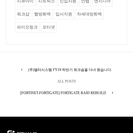
시큐아이
시트릭스
신입사원
안랩
엔지니어
워크샵
웹방화벽
입사지원
차세대방화벽
파이오링크
포티넷
(주)델타시스템 FY19 하반기 워크숍을 다녀 왔습니다.
ALL POSTS
[FORTINET-FORTIGATE] FORTIGATE RAID REBUILD