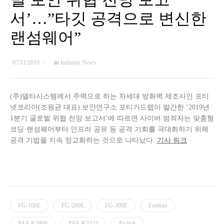
서’…”타깃 공격으로 변신한
랜섬웨어”
07/11/2019
in
Industry News
(주)델타시스템에서 주력으로 하는 차세대 방화벽 제조사인 포티
넷코리아(조원균 대표) 보안연구소 포티가드랩이 발간한 ‘2019년
1분기 글로벌 위협 전망 보고서’에 따르면 사이버 범죄자는 맞춤형
코딩·랜섬웨어부터 인프라 공유 등 공격 기회를 극대화하기 위해
공격 기법을 지속 정교화하는 것으로 나타났다.
기사 링크
FG-100E
FG-200E
FG-300E
Fortinet
PAS-K1800
PAS-K2424
Piolink