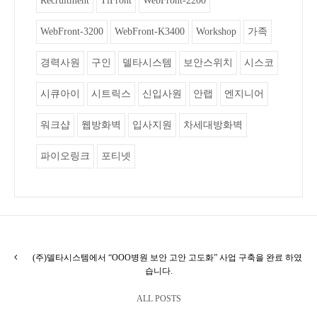
Recruitment
TiFront
WebFront-2200
WebFront-3200
WebFront-K3400
Workshop
가족
경력사원
구인
델타시스템
보안스위치
시스코
시큐아이
시트릭스
신입사원
안랩
엔지니어
워크샵
웹방화벽
입사지원
차세대방화벽
파이오링크
포티넷
(주)델타시스템에서 “OOO병원 보안 고안 고도화” 사업 구축을 완료 하였
습니다.
ALL POSTS