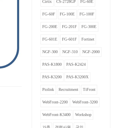
Cirtix
CS-2728GP
FG-60E
FG-60F
FG-100E
FG-100F
FG-200E
FG-201F
FG-300E
FG-601E
FG-601F
Fortinet
NGF-300
NGF-310
NGF-2000
PAS-K1800
PAS-K2424
PAS-K3200
PAS-K3200X
Piolink
Recruitment
TiFront
WebFront-2200
WebFront-3200
WebFront-K3400
Workshop
가족
경력사원
구인