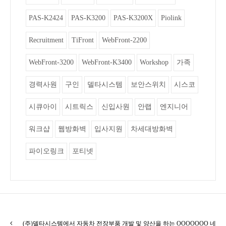
PAS-K2424
PAS-K3200
PAS-K3200X
Piolink
Recruitment
TiFront
WebFront-2200
WebFront-3200
WebFront-K3400
Workshop
가족
경력사원
구인
델타시스템
보안스위치
시스코
시큐아이
시트릭스
신입사원
안랩
엔지니어
워크샵
웹방화벽
입사지원
차세대방화벽
파이오링크
포티넷
(주)델타시스템에서 자동차 전장부품 개발 및 양산을 하는 OOOOOOO 네