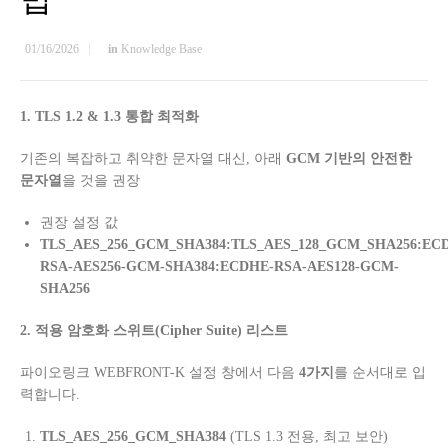
01/16/2026
in
Knowledge Base
1. TLS 1.2 & 1.3
통합 최적화
기존의 복잡하고 취약한 문자열 대신
,
아래
GCM
기반의 안전한
문자열
을 것을 권장
권장 설정 값
TLS_AES_256_GCM_SHA384:TLS_AES_128_GCM_SHA256:EC
RSA-AES256-GCM-SHA384:ECDHE-RSA-AES128-GCM-
SHA256
2.
적용 암호화 스위트
(Cipher Suite)
리스트
파이오링크
WEBFRONT-K
설정 창에서 다음
4
가지
를 순서대로 입
력합니다
.
TLS_AES_256_GCM_SHA384
(TLS 1.3
전용
,
최고 보안
)